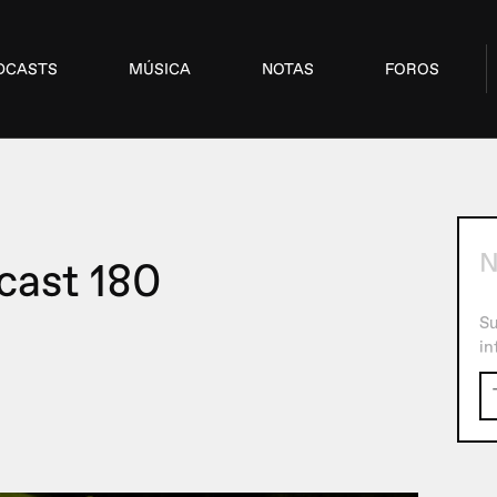
DCASTS
MÚSICA
NOTAS
FOROS
N
cast 180
Su
in