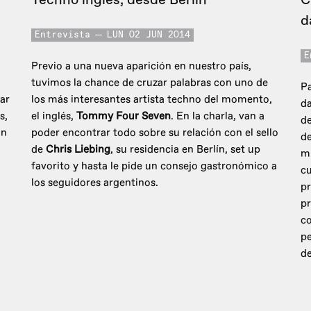
d
Entrevista
LUN 02 JUN 2014
E
Previo a una nueva aparición en nuestro país,
tuvimos la chance de cruzar palabras con uno de
Pa
ar
los más interesantes artista techno del momento,
da
s,
el inglés,
Tommy Four Seven
. En la charla, van a
d
un
poder encontrar todo sobre su relación con el sello
de
de
Chris Liebing
, su residencia en Berlín, set up
m
favorito y hasta le pide un consejo gastronómico a
cu
los seguidores argentinos.
p
pr
co
pe
de