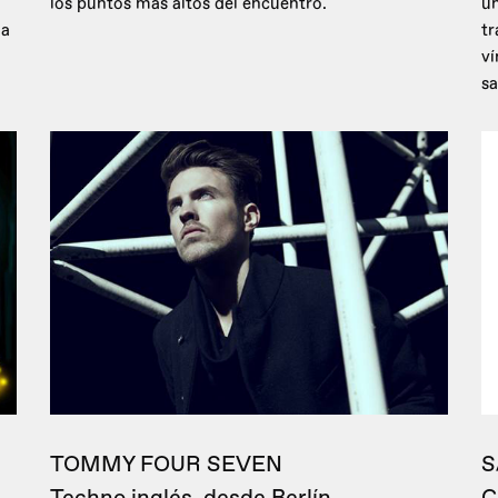
los puntos más altos del encuentro.
un
 a
tr
ví
sa
TOMMY FOUR SEVEN
S
Techno inglés, desde Berlín
C