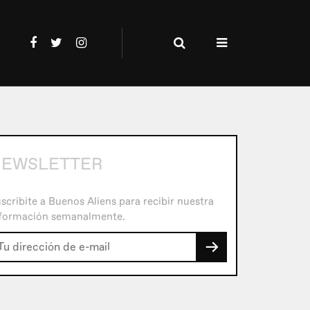
EWSLETTER
scribite a Buenos Aliens para recibir nuestra
formación semanalmente.
→