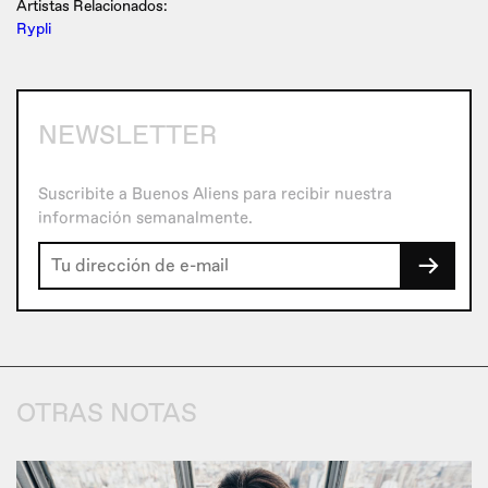
Artistas Relacionados:
Rypli
NEWSLETTER
Suscribite a Buenos Aliens para recibir nuestra
información semanalmente.
→
OTRAS NOTAS