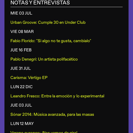
NOTAS Y ENTREVISTAS
MIE 03 JUL
Urban Groove: Cumple 30 en Under Club
VIE 08 MAR
Fabio Florido: "Si algo no te gusta, cambialo"
JUE 16 FEB
Pablo Denegri: Un artista polifacético
JUE 31 JUL
Carisma: Vértigo EP
LUN 22 DIC
Leandro Fresco: Entre la emoción y lo experimental
JUE 03 JUL
Sónar 2014: Música avanzada, para las masas
LUN 12 MAY
Verano europeo: ¡Nos vamos de gira!