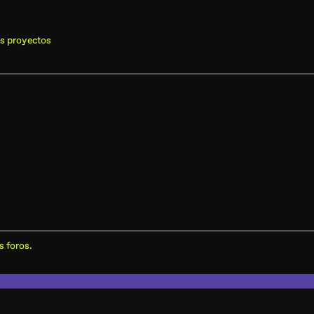
s proyectos
s foros
.