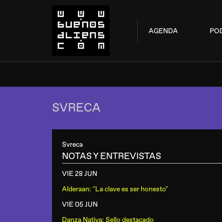
AGENDA
PO
SVRECA
Svreca
NOTAS Y ENTREVISTAS
VIE 28 JUN
Alderaan: "La clave es ser honesto"
VIE 05 JUN
Danza Nativa: Sello destacado