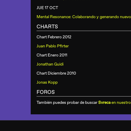
JUE 17 OCT
Mental Resonance: Colaborando y generando nuevo
CHARTS
Chart Febrero 2012
Juan Pablo Pfirter
Chart Enero 2011
Jonathan Guidi
Chart Diciembre 2010
Jonas Kopp
FOROS
También puedes probar de buscar
Svreca
en nuestro