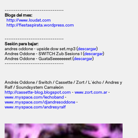
--------------------------------
Blogs del mes
:
http://www.loudat.com
http://fiestaspirata.wordpress.com
--------------------------------
Sesión para bajar:
andres oddone - upside dow set.mp3 (
descargar
)
Andres Oddone - SWITCH Zub Sesions I (
descargar
)
Andres Oddone - GuataSeeeeeeeet (
descargar
)
--------------------------------
Andrés Oddone / Switch / Cassette / Zort / L´écho / Andres y
Ralf / Soundsystem Camaleón
http://cassette-blog.blogspot.com
-
www.zort.com.ar
-
www.myspace.com/lechoband
-
www.myspace.com/djandresoddone
-
www.myspace.com/andresyralf