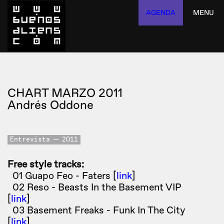
AGENDA
MENU
CHART MARZO 2011
Andrés Oddone
Entrevista
2011
Free style tracks:
01 Guapo Feo - Faters [
link
]
02 Reso - Beasts In the Basement VIP
[
link
]
03 Basement Freaks - Funk In The City
[
link
]