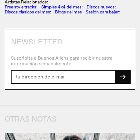
Artistas Relacionados:
Free style tracks:
-
Simples 4x4 del mes:
-
Discos nuevos:
-
Discos clasicos del mes:
-
Blogs del mes
-
Sesión para bajar:
NEWSLETTER
Suscribite a Buenos Aliens para recibir nuestra
información semanalmente.
→
OTRAS NOTAS