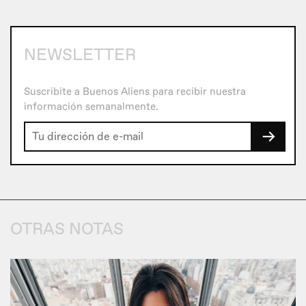
NEWSLETTER
Suscribite a Buenos Aliens para recibir nuestra
información semanalmente.
→
OTRAS NOTAS