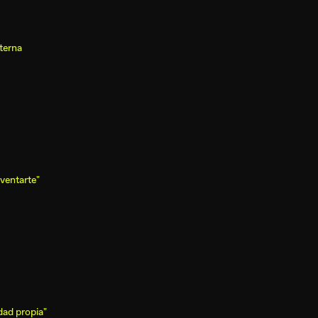
terna
nventarte"
dad propia"