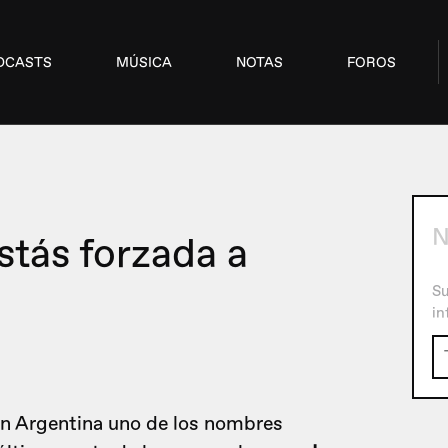
DCASTS
MÚSICA
NOTAS
FOROS
N
estás forzada a
Su
in
en Argentina uno de los nombres