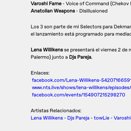
Varoshi Fame
- Voice of Command (Chekov 
Anatolian Weapons
- Disillusioned
Los 3 son parte de mi Selectors para Dekmant
el lanzamiento está programado para mediado
Lena Willikens
se presentará el viernes 2 de 
Palermo) junto a
Djs Pareja
.
Enlaces:
facebook.com/Lena-Willikens-5420716659
www.nts.live/shows/lena-willikens/episodes
facebook.com/events/154907215298270
Artistas Relacionados:
Lena Willikens
-
Djs Pareja
-
towLie
-
Varosh