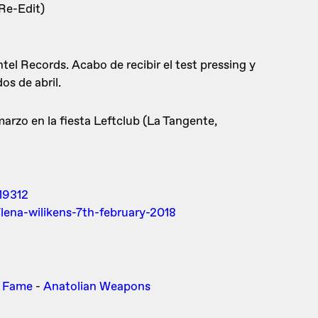
Re-Edit)
el Records. Acabo de recibir el test pressing y
s de abril.
marzo en la fiesta Leftclub (La Tangente,
19312
/lena-wilikens-7th-february-2018
i Fame
-
Anatolian Weapons