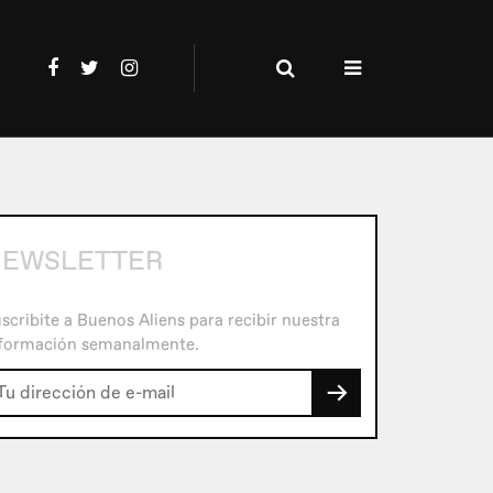
EWSLETTER
scribite a Buenos Aliens para recibir nuestra
formación semanalmente.
→