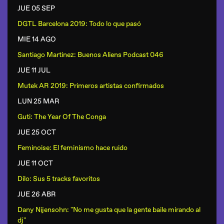
JUE 05 SEP
DGTL Barcelona 2019: Todo lo que pasó
MIE 14 AGO
Santiago Martinez: Buenos Aliens Podcast 046
JUE 11 JUL
Mutek AR 2019: Primeros artistas confirmados
LUN 25 MAR
Guti: The Year Of The Conga
JUE 25 OCT
Feminoise: El feminismo hace ruido
JUE 11 OCT
Dilo: Sus 5 tracks favoritos
JUE 26 ABR
Dany Nijensohn: "No me gusta que la gente baile mirando al
dj"