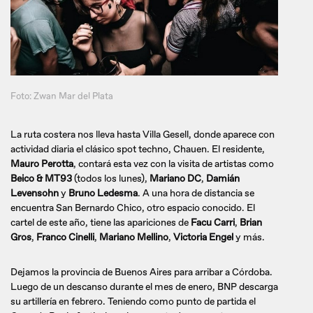
Foto: Zwan Mar del Plata
La ruta costera nos lleva hasta Villa Gesell, donde aparece con
actividad diaria el clásico spot techno, Chauen. El residente,
Mauro Perotta
, contará esta vez con la visita de artistas como
Beico & MT93
(todos los lunes),
Mariano DC
,
Damián
Levensohn
y
Bruno Ledesma
. A una hora de distancia se
encuentra San Bernardo Chico, otro espacio conocido. El
cartel de este año, tiene las apariciones de
Facu Carri
,
Brian
Gros
,
Franco Cinelli
,
Mariano Mellino
,
Victoria Engel
y más.
Dejamos la provincia de Buenos Aires para arribar a Córdoba.
Luego de un descanso durante el mes de enero, BNP descarga
su artillería en febrero. Teniendo como punto de partida el