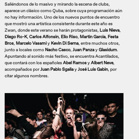
Saliéndonos de lo masivo y mirando la escena de clubs,
aparece un clásico como Quba, sobre cuya programación aún
no hay información. Uno de los nuevos puntos de encuentro
que mostró una artística consistente durante este año es
Zwan, donde este verano se harán protagonistas,
Luis Nieva
,
Diego Ro-K
,
Carlos Alfonsin
,
Elio Riso
,
Martin Garcia
,
Festa
Bros
,
Marcelo Vasami
y
Kevin Di Serna
, entre muchos otros,
junto a locales como
Nacho Casco
,
Juan Panza
y
Glasidum
.
Apuntando al sonido más festivo, se encuentra Acantilados,
que contará con los españoles
Abel Ramos
y
Albert Neve
,
acompañados por
Juan Pablo Sgalia
y
José Luis Gabin
, por
citar algunos nombres.