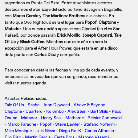
argentinos es Punta Del Este. Entre muchísimos eventos,
destacamos el aterrizaje del ciclo porteño Savage en Bagatelle,
con
Marco Carola
y
The Martinez Brothers
a la cabeza. En
tanto que Ovo Nightclub será el lugar para
Popof
,
Claptone
y
Matador
. Una nueva opción aparece con Cipriani (en el ex San
Rafael), por donde pasarán
Erick Morillo
,
Joseph Capriati
,
Tale
Of Us
y
Black Coffee
. Mientras que este año no será la
excepción para el After Hour Power, que estará en una disco
de la punta con
Carlos Diaz
y compañía.
Para conocer en detalle las fechas y line up de cada evento, y
enterarse las novedades que van surgiendo, recomendamos
visitar nuestra agenda.
Artistas Relacionados:
Tale Of Us
-
Sasha
-
John Digweed
-
Above & Beyond
-
Claptone
-
Cuartero
-
Kolombo
-
Alex Stein
-
Bart Skils
-
Paco
Osuna
-
Matador
-
Henry Saiz
-
Mathame
-
Reinier Zonneveld
-
Marco Faraone
-
Popof
-
Steve Lawler
-
Stefano Noferini
-
Miss Monique
-
Luis Nieva
-
Diego Ro-K
-
Carlos Alfonsin
-
Elio Riso
-
Martin Garcia
-
Festa Bros
-
Marcelo Vasami
-