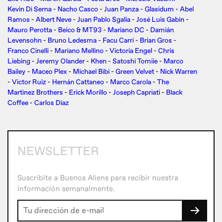
Kevin Di Serna
-
Nacho Casco
-
Juan Panza
-
Glasidum
-
Abel
Ramos
-
Albert Neve
-
Juan Pablo Sgalia
-
José Luis Gabin
-
Mauro Perotta
-
Beico & MT93
-
Mariano DC
-
Damián
Levensohn
-
Bruno Ledesma
-
Facu Carri
-
Brian Gros
-
Franco Cinelli
-
Mariano Mellino
-
Victoria Engel
-
Chris
Liebing
-
Jeremy Olander
-
Khen
-
Satoshi Tomiie
-
Marco
Bailey
-
Maceo Plex
-
Michael Bibi
-
Green Velvet
-
Nick Warren
-
Victor Ruiz
-
Hernán Cattaneo
-
Marco Carola
-
The
Martinez Brothers
-
Erick Morillo
-
Joseph Capriati
-
Black
Coffee
-
Carlos Diaz
NEWSLETTER
Suscribite a Buenos Aliens para recibir nuestra
información semanalmente.
→