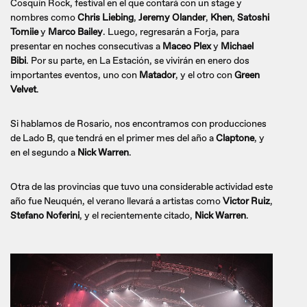
Cosquín Rock, festival en el que contará con un stage y
nombres como
Chris Liebing
,
Jeremy Olander
,
Khen
,
Satoshi
Tomiie
y
Marco Bailey
. Luego, regresarán a Forja, para
presentar en noches consecutivas a
Maceo Plex
y
Michael
Bibi
. Por su parte, en La Estación, se vivirán en enero dos
importantes eventos, uno con
Matador
, y el otro con
Green
Velvet
.
Si hablamos de Rosario, nos encontramos con producciones
de Lado B, que tendrá en el primer mes del año a
Claptone
, y
en el segundo a
Nick Warren
.
Otra de las provincias que tuvo una considerable actividad este
año fue Neuquén, el verano llevará a artistas como
Victor Ruiz
,
Stefano Noferini
, y el recientemente citado,
Nick Warren
.