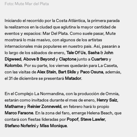
Foto: Mute Mar del Plata
Iniciando el recorrido por la Costa Atlántica, la primera parada
la realizamos en la ciudad que aglutina la mayor cantidad de
eventos y espacios: Mar Del Plata. Como suele pasar, Mute
mostrará lo más masivo, con algunos de los artistas
internacionales más populares en nuestro país. Así, pasarán a
lo largo de los sábados de enero,
Tale Of Us
,
Sasha
&
John
Digweed
,
Above & Beyond
y
Claptone
junto a
Cuartero
y
Kolombo
. Por su parte, los viernes quedarán para La Caseta,
con las visitas de
Alex Stein
,
Bart Skils
y
Paco Osuna
, además,
el 31 de diciembre se presentará
Matador
.
En el Complejo La Normandina, con la producción de Omnia,
estarán como invitados durante el mes de enero,
Henry Saiz
,
Mathame
y
Reinier Zonneveld
, en febrero hará lo propio
Marco Faraone
. En la zona del faro, emerge Helena Beach, que
contará con fiestas lideradas por
Popof
,
Steve Lawler
,
Stefano Noferini
y
Miss Monique
.