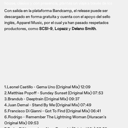
house, clásico y con presencia, plantea un viaje a través de los
cálidos matices que el estilo suele abordar.
Con salida en la plataforma Bandcamp, el release puede ser
descargado en forma gratuita y cuenta con el apoyo del sello
inglés, Apparel Music, por el cual ya han pasado respetados
productores, como
SCSI-9
,
Lopazz
y
Delano Smith
.
1.Leonel Castillo - Gema Uno (Original Mix) 12:09
2.Matthias Popoff - Sunday Sunset (Original Mix) 07:53
3.Brandub - Deeptrain (Original Mix) 09:37
4.Juan Demal - Stand By Me (Original Mix) 07:49
5.Francisco Di Gianni - Got To Find (Original Mix) 06:41
6.Rodrigo - Remember The Lightning Woman (Huracan's
Original Mix) 09:53