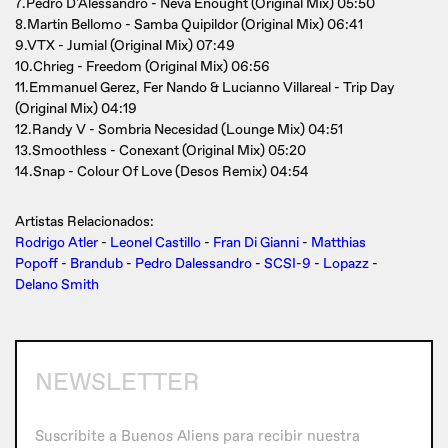
7.Pedro D'Alessandro - Neva Enought (Original Mix) 05:50
8.Martin Bellomo - Samba Quipildor (Original Mix) 06:41
9.VTX - Jumial (Original Mix) 07:49
10.Chrieg - Freedom (Original Mix) 06:56
11.Emmanuel Gerez, Fer Nando & Lucianno Villareal - Trip Day
(Original Mix) 04:19
12.Randy V - Sombria Necesidad (Lounge Mix) 04:51
13.Smoothless - Conexant (Original Mix) 05:20
14.Snap - Colour Of Love (Desos Remix) 04:54
Artistas Relacionados:
Rodrigo Atler
-
Leonel Castillo
-
Fran Di Gianni
-
Matthias
Popoff
-
Brandub
-
Pedro Dalessandro
-
SCSI-9
-
Lopazz
-
Delano Smith
NEWSLETTER
Suscribite a Buenos Aliens para recibir nuestra