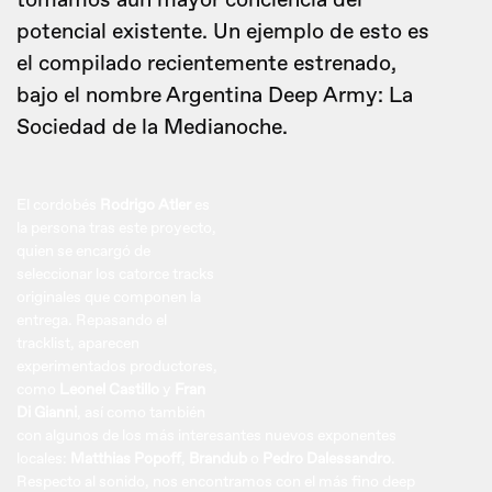
tomamos aun mayor conciencia del
potencial existente. Un ejemplo de esto es
el compilado recientemente estrenado,
bajo el nombre Argentina Deep Army: La
Sociedad de la Medianoche.
El cordobés
Rodrigo Atler
es
la persona tras este proyecto,
quien se encargó de
seleccionar los catorce tracks
originales que componen la
entrega. Repasando el
tracklist, aparecen
experimentados productores,
como
Leonel Castillo
y
Fran
Di Gianni
, así como también
con algunos de los más interesantes nuevos exponentes
locales:
Matthias Popoff
,
Brandub
o
Pedro Dalessandro
.
Respecto al sonido, nos encontramos con el más fino deep