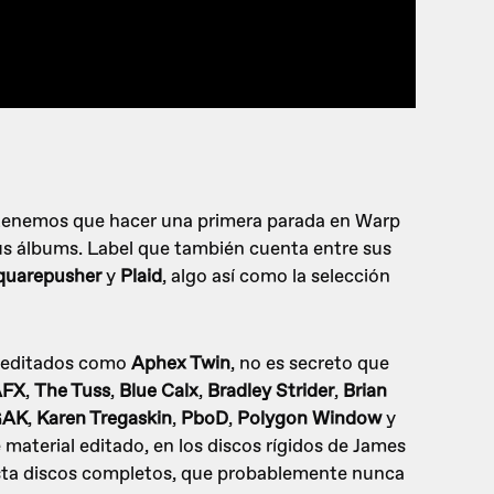
enemos que hacer una primera parada en Warp
us álbums. Label que también cuenta entre sus
quarepusher
y
Plaid
, algo así como la selección
s editados como
Aphex Twin
, no es secreto que
AFX
,
The Tuss
,
Blue Calx
,
Bradley Strider
,
Brian
GAK
,
Karen Tregaskin
,
PboD
,
Polygon Window
y
 material editado, en los discos rígidos de James
sta discos completos, que probablemente nunca