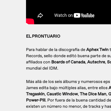
EL PRONTUARIO
Para hablar de la discografía de
Aphex Twin
t
Records, sello donde editó buena parte de s
afiliados con
Boards of Canada
,
Autechre
,
S
mundial del IDM.
Más allá de los seis álbums y numerosos ep
James edita bajo múltiples alias, entre ellos
Tregaskin
,
Caustic Window
,
The Dice Man
,
Power-Pill
. Por fuera de la buena cantidad de
existen un número no menor, de tracks y ha