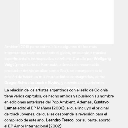
Ambient 2015 pone sobre la luz a algunos de los más
interesantes talentos de todo el globo, en cuanto a música
experimental e introspectiva se refiere. Curado por
Wolfgang
Voigt
(propietario de Kompakt, además de reconocido
productor detrás de alias como Gas), se encarga en esta
edición de hacer un mix entre artistas consagrados, como
Gregor Schwellenbach
o
Bvduv
, y novedosas apariciones
como las de
Max Wuerden
o
Thore Pfeiffer
.
La relación de los artistas argentinos con el sello de Colonia
tiene varios capítulos, de hecho ambos ya pusieron su nombre
en ediciones anteriores del Pop Ambient. Además,
Gustavo
Lamas
editó el EP Mañana (2000), el cual incluyó el original
del track Jovenes, del cual se desprende la reversión para el
compilado de este año.
Leandro Fresco
, por su parte, aportó
el EP Amor Internacional (2002).