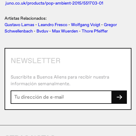
juno.co.uk/products/pop-ambient-2015/551703-01
Artistas Relacionados:
Gustavo Lamas
-
Leandro Fresco
-
Wolfgang Voigt
-
Gregor
Schwellenbach
-
Bvduv
-
Max Wuerden
-
Thore Pfeiffer
NEWSLETTER
Suscribite a Buenos Aliens para recibir nuestra
información semanalmente.
→