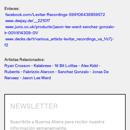
Enlaces:
facebook.com/Levitar-Recordings-599106436859572
www.deejay.de/__221017
www.juno.co.uk/products/jason-lee-ward-sanchez-gonzalo-
lr-001/614309-01/
www.decks.de/t/various_artists-levitar_recordings_va_1/c7j-
f2
Artistas Relacionados:
Ryan Crosson
-
Kalabrese
-
16 Bit Lolitas
-
Alex Kidd
-
Rubents
-
Fabrizzio Alarcon
-
Sanchez Gonzalo
-
Jonas De
Narvaez
-
Jason Lee Ward
NEWSLETTER
Suscribite a Buenos Aliens para recibir nuestra
información semanalmente.