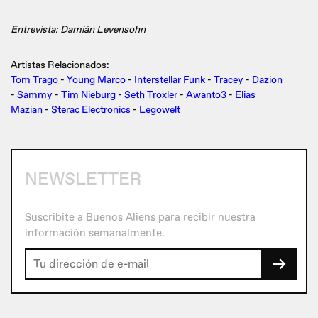
Entrevista: Damián Levensohn
Artistas Relacionados:
Tom Trago
-
Young Marco
-
Interstellar Funk
-
Tracey
-
Dazion
-
Sammy
-
Tim Nieburg
-
Seth Troxler
-
Awanto3
-
Elias
Mazian
-
Sterac Electronics
-
Legowelt
NEWSLETTER
Suscribite a Buenos Aliens para recibir nuestra
información semanalmente.
→