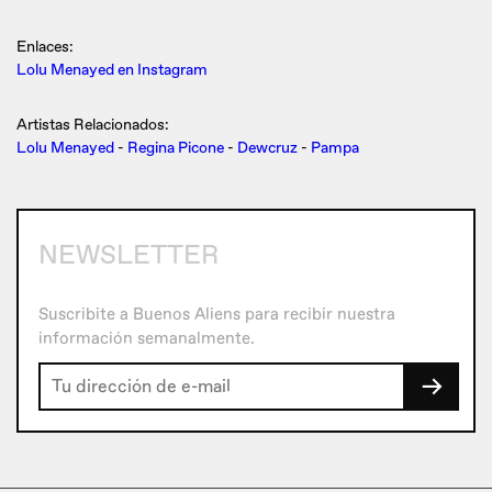
Enlaces:
Lolu Menayed en Instagram
Artistas Relacionados:
Lolu Menayed
-
Regina Picone
-
Dewcruz
-
Pampa
NEWSLETTER
Suscribite a Buenos Aliens para recibir nuestra
información semanalmente.
→