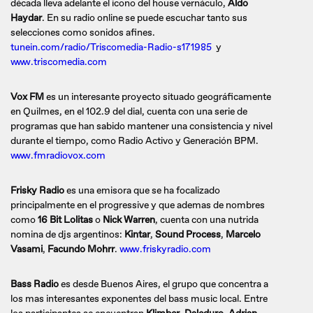
década lleva adelante el icono del house vernáculo,
Aldo
Haydar
. En su radio online se puede escuchar tanto sus
selecciones como sonidos afines.
tunein.com/radio/Triscomedia-Radio-s171985
y
www.triscomedia.com
Vox FM
es un interesante proyecto situado geográficamente
en Quilmes, en el 102.9 del dial, cuenta con una serie de
programas que han sabido mantener una consistencia y nivel
durante el tiempo, como Radio Activo y Generación BPM.
www.fmradiovox.com
Frisky Radio
es una emisora que se ha focalizado
principalmente en el progressive y que ademas de nombres
como
16 Bit Lolitas
o
Nick Warren
, cuenta con una nutrida
nomina de djs argentinos:
Kintar
,
Sound Process
,
Marcelo
Vasami
,
Facundo Mohrr
.
www.friskyradio.com
Bass Radio
es desde Buenos Aires, el grupo que concentra a
los mas interesantes exponentes del bass music local. Entre