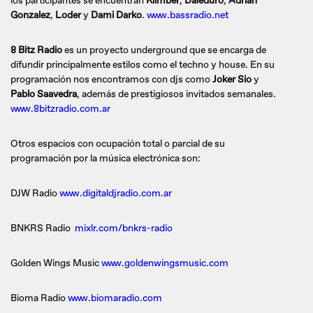
los participantes se encuentran
Klimber
,
Daleduro
,
Adrian
Gonzalez
,
Loder
y
Dami Darko
.
www.bassradio.net
8 Bitz Radio
es un proyecto underground que se encarga de
difundir principalmente estilos como el techno y house. En su
programación nos encontramos con djs como
Joker Sio
y
Pablo Saavedra
, además de prestigiosos invitados semanales.
www.8bitzradio.com.ar
Otros espacios con ocupación total o parcial de su
programación por la música electrónica son:
DJW Radio
www.digitaldjradio.com.ar
BNKRS Radio
mixlr.com/bnkrs-radio
Golden Wings Music
www.goldenwingsmusic.com
Bioma Radio
www.biomaradio.com