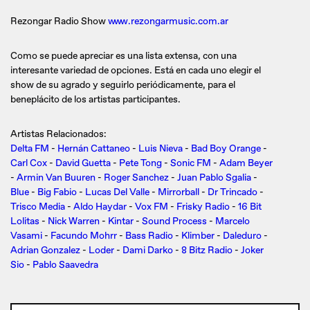
Rezongar Radio Show
www.rezongarmusic.com.ar
Como se puede apreciar es una lista extensa, con una
interesante variedad de opciones. Está en cada uno elegir el
show de su agrado y seguirlo periódicamente, para el
beneplácito de los artistas participantes.
Artistas Relacionados:
Delta FM
-
Hernán Cattaneo
-
Luis Nieva
-
Bad Boy Orange
-
Carl Cox
-
David Guetta
-
Pete Tong
-
Sonic FM
-
Adam Beyer
-
Armin Van Buuren
-
Roger Sanchez
-
Juan Pablo Sgalia
-
Blue
-
Big Fabio
-
Lucas Del Valle
-
Mirrorball
-
Dr Trincado
-
Trisco Media
-
Aldo Haydar
-
Vox FM
-
Frisky Radio
-
16 Bit
Lolitas
-
Nick Warren
-
Kintar
-
Sound Process
-
Marcelo
Vasami
-
Facundo Mohrr
-
Bass Radio
-
Klimber
-
Daleduro
-
Adrian Gonzalez
-
Loder
-
Dami Darko
-
8 Bitz Radio
-
Joker
Sio
-
Pablo Saavedra