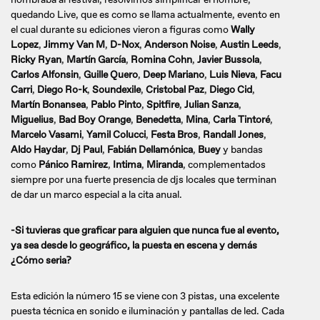
quedando Live, que es como se llama actualmente, evento en
el cual durante su ediciones vieron a figuras como
Wally
Lopez
,
Jimmy Van M
,
D-Nox
,
Anderson Noise
,
Austin Leeds
,
Ricky Ryan
,
Martín García
,
Romina Cohn
,
Javier Bussola
,
Carlos Alfonsin
,
Guille Quero
,
Deep Mariano
,
Luis Nieva
,
Facu
Carri
,
Diego Ro-k
,
Soundexile
,
Cristobal Paz
,
Diego Cid
,
Martín Bonansea
,
Pablo Pinto
,
Spitfire
,
Julian Sanza
,
Miguelius
,
Bad Boy Orange
,
Benedetta
,
Mina
,
Carla Tintoré
,
Marcelo Vasami
,
Yamil Colucci
,
Festa Bros
,
Randall Jones
,
Aldo Haydar
,
Dj Paul
,
Fabián Dellamónica
,
Buey
y bandas
como
Pánico Ramirez
,
Intima
,
Miranda
, complementados
siempre por una fuerte presencia de djs locales que terminan
de dar un marco especial a la cita anual.
-Si tuvieras que graficar para alguien que nunca fue al evento,
ya sea desde lo geográfico, la puesta en escena y demás
¿Cómo seria?
Esta edición la número 15 se viene con 3 pistas, una excelente
puesta técnica en sonido e iluminación y pantallas de led. Cada