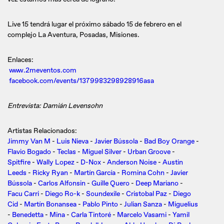
Live 15 tendrá lugar el próximo sábado 15 de febrero en el
complejo La Aventura, Posadas, Misiones.
Enlaces:
www.2meventos.com
facebook.com/events/1379983298928916asa
Entrevista: Damián Levensohn
Artistas Relacionados:
Jimmy Van M
-
Luis Nieva
-
Javier Bússola
-
Bad Boy Orange
-
Flavio Bogado
-
Teclas
-
Miguel Silver
-
Urban Groove
-
Spitfire
-
Wally Lopez
-
D-Nox
-
Anderson Noise
-
Austin
Leeds
-
Ricky Ryan
-
Martín García
-
Romina Cohn
-
Javier
Bússola
-
Carlos Alfonsin
-
Guille Quero
-
Deep Mariano
-
Facu Carri
-
Diego Ro-k
-
Soundexile
-
Cristobal Paz
-
Diego
Cid
-
Martín Bonansea
-
Pablo Pinto
-
Julian Sanza
-
Miguelius
-
Benedetta
-
Mina
-
Carla Tintoré
-
Marcelo Vasami
-
Yamil