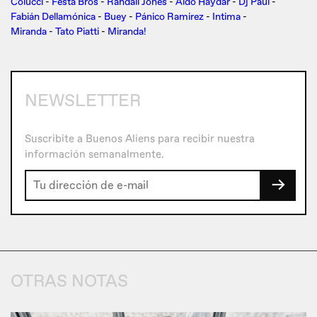
Colucci
-
Festa Bros
-
Randall Jones
-
Aldo Haydar
-
Dj Paul
-
Fabián Dellamónica
-
Buey
-
Pánico Ramirez
-
Intima
-
Miranda
-
Tato Piatti
-
Miranda!
NEWSLETTER
Suscribite a Buenos Aliens para recibir nuestra
información semanalmente.
→
OTRAS NOTAS