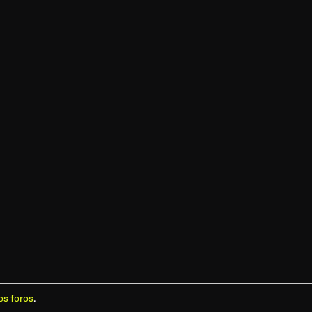
os foros
.