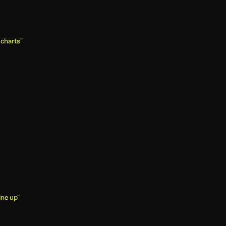
 charts"
ine up"