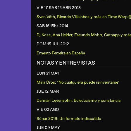
VIE 17 SAB 18 ABR
2015
Sven Väth, Ricardo Villalobos y más
en
Time Warp @
SAB 15 15hs
2014
Dj Koze, Ana Helder, Facundo Mohrr, Catnapp y má
DOM 15 JUL
2012
Ernesto Ferreira
en
España
NOTAS Y ENTREVISTAS
LUN 31 MAY
Maia Dros: "No cualquiera puede reinventarse"
JUE 12 MAR
Damián Levensohn: Eclecticismo y constancia
VIE 02 AGO
Sónar 2019: Un formato indiscutido
JUE 09 MAY