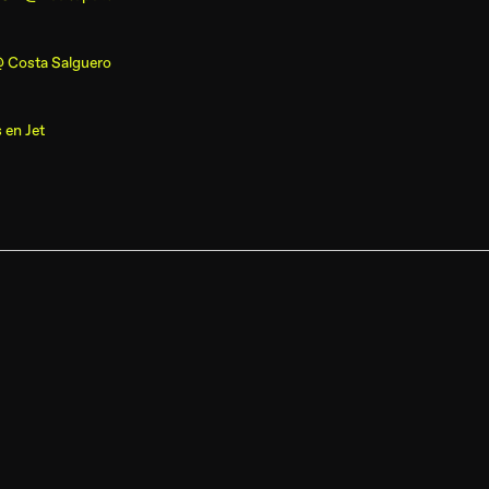
 Costa Salguero
s
en
Jet