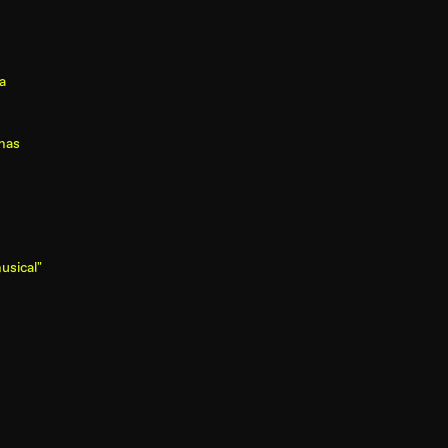
a
mas
usical"