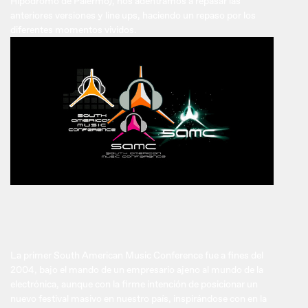
Hipódromo de Palermo), nos adentramos a repasar las
anteriores versiones y line ups, haciendo un repaso por los
diferentes momentos vividos.
La primer South American Music Conference fue a fines del
2004, bajo el mando de un empresario ajeno al mundo de la
electrónica, aunque con la firme intención de posicionar un
nuevo festival masivo en nuestro país, inspirándose con en la