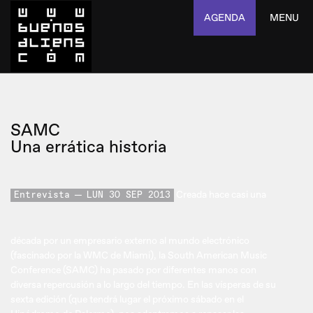
AGENDA
MENU
SAMC
Una errática historia
Creada hace casi una
Entrevista
LUN 30 SEP 2013
década por un empresario externo al mundo electrónico
(fascinado por la WMC de Miami), la South American Music
Conference (SAMC) ha pasado por diferentes manos con
diversa repercusión a lo largo del tiempo. En las vísperas de su
sexta edición (que tendrá lugar el próximo sábado en el