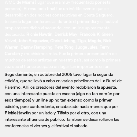
WMC de Miami (lugar que era muy frecuentado por esta
persona). El resultado final fue un inédito evento que se
desarrolló en dos noches consecutivas en Costa Salguero,
teniendo lugar conferencias durante el primer día y el festival
propiamente dicho el segundo, con un line up realmente
destacado:
Richie Hawtin
,
Derrick May
,
Francois K
,
Green
Velvet
,
John Acquaviva
,
Chris Liebing
,
Tiga
,
Magda
,
Nick
Warren
,
Danny Rampling
,
Pete Tong
,
Judge Jules
,
Ferry
Corsten
y muchísimos más. Fue la primera presentación de
muchos de estos artistas en nuestro país, así como la primera
vez que el trance ocupaba un lugar tan importante en un
evento de estas características.
Seguidamente, en octubre del 2005 tuvo lugar la segunda
edición, que se llevó a cabo en varios pabellones de La Rural de
Palermo. Allí los creadores del evento redoblaron la apuesta,
con una interesante puesta en escena (algo no tan común por
esos tiempos) y un line up no tan extenso como la primer
edición, pero contundente, encabezado nada menos que por
Richie Hawtin
por un lado y
Tiësto
por el otro, con una
interesante afluencia de público. También se desarrollaron las
conferencias el viernes y el festival el sábado.