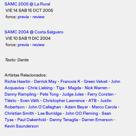
SAMC 2005 @ La Rural
VIE 14 SAB 15 OCT 2005
foros:
previa
-
review
SAMC 2004 @ Costa Salguero
VIE 10 SAB 11 DIC 2004
foros:
previa
-
review
Texto: Dante
Artistas Relacionados:
Richie Hawtin
-
Derrick May
-
Francois K
-
Green Velvet
-
John
Acquaviva
-
Chris Liebing
-
Tiga
-
Magda
-
Nick Warren
-
Danny Rampling
-
Pete Tong
-
Judge Jules
-
Ferry Corsten
-
Tiësto
-
Sven Väth
-
Christopher Lawrence
-
ATB
-
Justin
Robertson
-
John O'Callaghan
-
Adam Beyer
-
Marco Carola
-
Christian Smith
-
Lee Burridge
-
John OO Fleming
-
Sean
Tyas
-
Paul Oakenfold
-
Danny Tenaglia
-
Darren Emerson
-
Kevin Saunderson