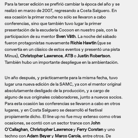
Para la tercer edición se prefirió cambiar la época del año y se
realizó en marzo de 2007, regresando a Costa Salguero. En
esa ocasión la primer noche no sólo se llevaron a cabo
conferencias, sino que también tuvo lugar la primer
presentación de la escudería Cocoon en nuestro país, con la
participacion de su mentor
Sven Väth
. La noche del sábado
fueron protagonistas nuevamente
Richie Hawtin
(que se
convertía en un clásico de estos eventos y presentó una pista
Minus),
Christopher Lawrence
,
ATB
o
Justin Robertson
.
También hubo un importante despliegue en la ambientación.
Un año después, y prácticamente para la misma fecha, tuvo
lugar una nueva edición de la SAMC, ya con el mentor original
absolutamente desligado de la producción, y a cargo de
alguno de sus originales colaboradores, junto a nuevos socios.
Para esta ocasión las conferencias se llevaron a cabo en otros
lugares, y en Costa Salguero se desarrolló el festival
propiamente dicho. El line up no fue muy extenso como otras
ocasiones, se contó con un sector trance con
John
O'Callaghan
,
Christopher Lawrence
y
Ferry Corsten
y uno
techno con
Adam Beyer
y
Marco Carola
, entre otros. De