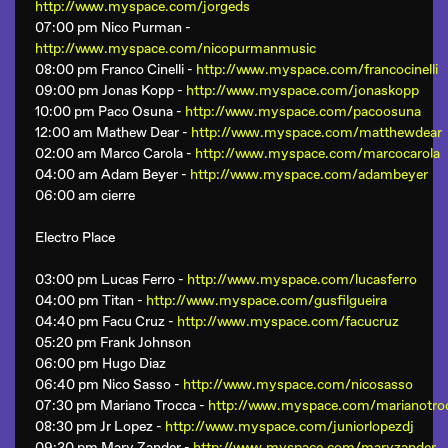
http://www.myspace.com/jorgeds
07:00 pm Nico Purman -
http://www.myspace.com/nicopurmanmusic
08:00 pm Franco Cinelli -
http://www.myspace.com/francocinelli
09:00 pm Jonas Kopp -
http://www.myspace.com/jonaskopp
10:00 pm
Paco Osuna
-
http://www.myspace.com/pacoosuna
12:00 am
Mathew Dear
-
http://www.myspace.com/matthewdear
02:00 am
Marco Carola
-
http://www.myspace.com/marcocarola
04:00 am
Adam Beyer
-
http://www.myspace.com/adambeyer
06:00 am cierre
Electro Place
03:00 pm Lucas Ferro -
http://www.myspace.com/lucasferro
04:00 pm Titan -
http://www.myspace.com/gusfilgueira
04:40 pm Facu Cruz -
http://www.myspace.com/facucruz
05:20 pm Frank Johnson
06:00 pm Hugo Diaz
06:40 pm Nico Sasso -
http://www.myspace.com/nicosasso
07:30 pm Mariano Trocca -
http://www.myspace.com/marianotro
08:30 pm Jr Lopez -
http://www.myspace.com/juniorlopezdj
09:30 pm Mary Zander -
http://www.myspace.com/maryzander