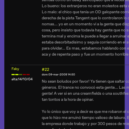
Lo bueno: los extranjeros no eran molestos esta 
Lo malo: el chico que tenia un OD galopante corrie
derecha de la pista Tangent que lo controlaron lo 
nomas... yo en un momento vi a la gente que dis
cosa, pero insisto que todavia hay gente que no s
termina mal y encima le puede a llegar a arruinar e
estaba desorbitadisimo y seguia corriendo en el 
para olvidar... Es mas, estabamos hablando con el
aca y de repente paso y fue un momento horrible
Faby
#22
dom 09-mar-2008 14:50
alta:14/10/04
No sean boludos por favor! Ya tienen que saltar co
géneros. El trance no convocó esta gente... Las
gente! A ver si en una creamfields o una southfes
tan tontos a la hora de opinar.
Yo lo único que voy a decir es que me robaron el c
que lo hizo me arruinó tiempo valioso de laburo. El
la empresa donde trabajo y por 300 pesos de mie