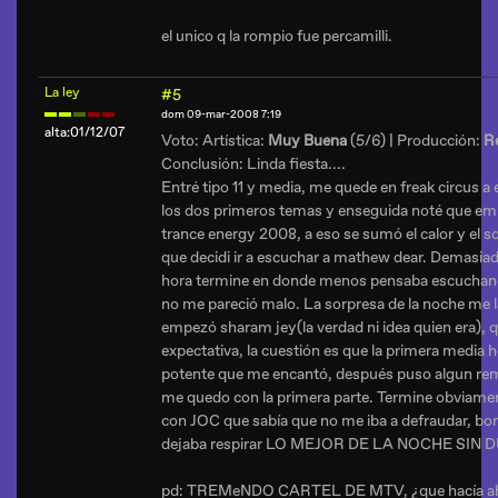
el unico q la rompio fue percamilli.
La ley
#5
dom 09-mar-2008 7:19
alta:01/12/07
Voto: Artística:
Muy Buena
(5/6) | Producción:
R
Conclusión: Linda fiesta....
Entré tipo 11 y media, me quede en freak circus a 
los dos primeros temas y enseguida noté que empe
trance energy 2008, a eso se sumó el calor y el s
que decidi ir a escuchar a mathew dear. Demasiado
hora termine en donde menos pensaba escuchando
no me pareció malo. La sorpresa de la noche me la
empezó sharam jey(la verdad ni idea quien era), q
expectativa, la cuestión es que la primera media 
potente que me encantó, después puso algun rem
me quedo con la primera parte. Termine obviament
con JOC que sabía que no me iba a defraudar, b
dejaba respirar LO MEJOR DE LA NOCHE SIN 
pd: TREMeNDO CARTEL DE MTV, ¿que hacía ah