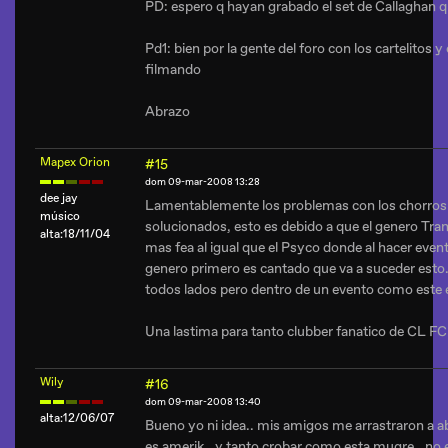
PD: espero q hayan grabado el set de Callaghan 
Pd1: bien por la gente del foro con los cartelitos 
filmando
Abrazo
Mapex Orion
#15
dom 09-mar-2008 13:28
dee jay
Lamentablemente los problemas con los chorros e
músico
solucionados, esto es debido a que el genero Tra
alta:18/11/04
mas fea al igual que el Psyco donde al hacer eve
genero primero es cantado que va a suceder esto
todos lados pero dentro de un evento como este es
Una lastima para tanto clubber fanatico de CL FC 
Wily
#16
dom 09-mar-2008 13:40
alta:12/06/07
Bueno yo ni idea.. mis amigos me arrastraron a a
es amerik.. y tanto crobar como esta mugre.. no