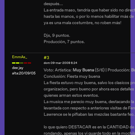
después...
La entrada maso, tendría que haber sido no direct
hasta las manos, o por lo menos habilitar más de
ya es una mala costumbre, no roben más!
Djs, 9 puntos.
Producción, 7 puntos.
EmmAs_
#3
dom 09-mar-2008 6:24
dee jay
Voto: Artística:
Muy Buena
(5/6) | Producción:
B
alta:20/09/05
Conclusión: Fiesta muy buena
La fiesta estuvo muy buena, salvo los clasicos p
organizacion, pero bueno por ahora esos detalles
quienes arman estos eventos.
La musica me parecio muy buena, destacando la a
levantada con respecto a anteriores visitas de Fe
Lawrence se le pifiaban las mezclas bastante feo.
lo que quiero DESTACAR es en la CANTIDAD de
rondando, apenas los vi guarde todo en la mochil