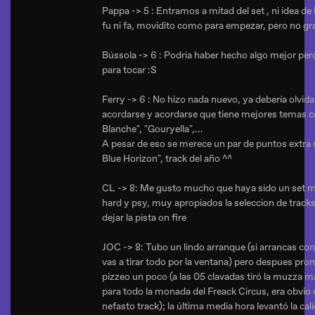
Pappa -> 5 : Entramos a mitad del set , ni idea de 
fu ni fa, movidito como para empezar, pero no gr
Bússola -> 6 : Podria haber hecho algo mejor pero
para tocar :S
Ferry -> 6 : No hizo nada nuevo, ya debería olvida
acordarse y acordarse que tiene mejores temas c
Blanche", "Gouryella",...
A pesar de eso se merece un par de puntos extra 
Blue Horizon"
, track del año ^^
CL -> 8: Me gusto mucho que haya sido un set ma
hard y psy, muy apropiados la seleccion de track
dejar la pista on fire
JOC -> 8: Tubo un lindo arranque (si arrancas con 
vas a tirar todo por la ventana) pero despues pr
pizzeo un poco (a las 05 clavadas tiró la muzza
para todo la monada del Freack Circus, era obvio q
nefasto track); la última media hora levantó la cali