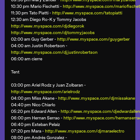
10:30 pm Mario Fischetti -
http://www.myspace.com/mariofischet
11:30 pm Tato Piatti -
http://www.myspace.com/tatopiatti
12:30 am Diego Ro-K y Tommy Jacobs
http://www.myspace.com/djdiegorok
http://www.myspace.com/djtommyjacobs
02:00 am
Guy Gerber
-
http://www.myspace.com/guygerber
04:00 am
Justin Robertson
-
http://www.myspace.com/djjustinrobertson
06:00 am cierre
Tent
03:00 pm Ariel Rodz y Juan Zolbaran -
http://www.myspace.com/arielrodz
04:00 pm Miss Akane -
http://www.myspace.com/djmissakane
04:40 pm Nico Chiarlo
05:20 pm Edward Allen -
http://www.myspace.com/djedwardallen
06:00 pm Hernan Serrao -
http://www.myspace.com/hernanserra
06:40 pm Esteban Pelaiz
07:20 pm Mara -
http://www.myspace.com/djmaraelectro
08:00 pm Andrés Gonzalez -