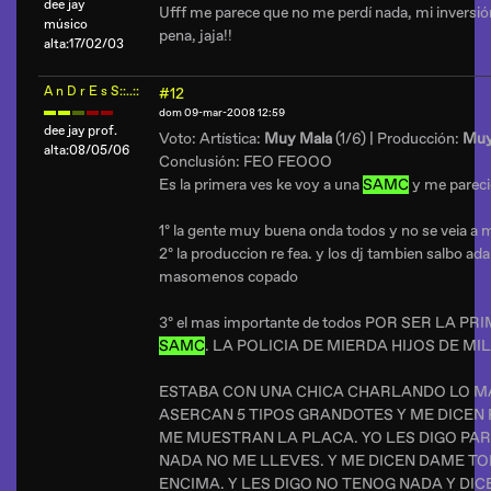
dee jay
Ufff me parece que no me perdí nada, mi inversión
músico
pena, jaja!!
alta:17/02/03
A n D r E s S::..::
#12
dom 09-mar-2008 12:59
dee jay prof.
Voto: Artística:
Muy Mala
(1/6) | Producción:
Muy
alta:08/05/06
Conclusión: FEO FEOOO
Es la primera ves ke voy a una
SAMC
y me pareci
1º la gente muy buena onda todos y no se veia a
2º la produccion re fea. y los dj tambien salbo ad
masomenos copado
3º el mas importante de todos POR SER LA P
SAMC
. LA POLICIA DE MIERDA HIJOS DE MI
ESTABA CON UNA CHICA CHARLANDO LO MA
ASERCAN 5 TIPOS GRANDOTES Y ME DICEN
ME MUESTRAN LA PLACA. YO LES DIGO PAR
NADA NO ME LLEVES. Y ME DICEN DAME T
ENCIMA. Y LES DIGO NO TENOG NADA Y DI