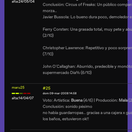
alta:24/05/04
Conclusión: Circus of Freaks: Un público compara
morza..
Javier Bussola: Lo bueno dura poco, demoledor e 
Ferry Corsten: Una grasada total, muy pete y abur
(2/10)
Christopher Lawrence: Repetitivo y poco sorpren
(7/10)
John O'Callaghan: Aburrido, predecible y monóton
supermercado Día% (6/10)
maru25
#25
dom 09-mar-2008 14:58
alta:14/04/07
Voto: Artística:
Buena
(4/6) | Producción:
Mala
(2
Conclusión: sonido pésimo
no habia guardarropas.. gracias a una cajera x gu
los baños, estuvieron ok!!