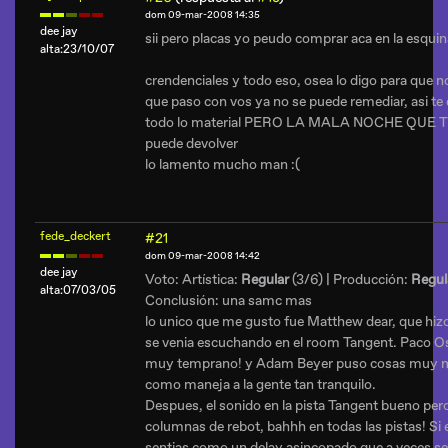
dom 09-mar-2008 14:35
dee jay
sii pero placas yo peudo comprar aca en la esquina
alta:23/10/07
crendenciales y todo eso, osea lo digo para que n
que paso con vos ya no se puede remediar, asi te 
todo lo material PERO LA MALA NOCHE QUE 
puede devolver
lo lamento mucho man :(
fede_deckert
#21
dom 09-mar-2008 14:42
dee jay
Voto: Artística:
Regular
(3/6) | Producción:
Regul
alta:07/03/05
Conclusión: una samc mas
lo unico que me gusto fue Matthew dear, que hizo 
se venia escuchando en el room Tangent. Paco 
muy temprano! y Adam Beyer puso cosas muy men
como maneja a la gente tan tranquilo.
Despues, el sonido en la pista Tangent bueno pero
columnas de rebot, bahhh en todas las pistas! Si 
sentias como un delay asincopado que a veces se