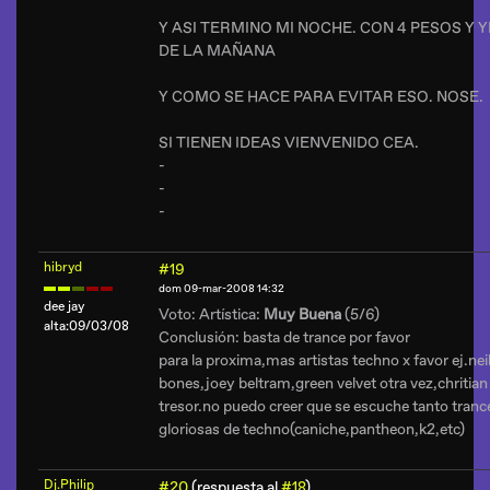
Y ASI TERMINO MI NOCHE. CON 4 PESOS Y 
DE LA MAÑANA
Y COMO SE HACE PARA EVITAR ESO. NOSE.
SI TIENEN IDEAS VIENVENIDO CEA.
-
-
-
hibryd
#19
dom 09-mar-2008 14:32
dee jay
Voto: Artística:
Muy Buena
(5/6)
alta:09/03/08
Conclusión: basta de trance por favor
para la proxima,mas artistas techno x favor ej.ne
bones,joey beltram,green velvet otra vez,chritian
tresor.no puedo creer que se escuche tanto tranc
gloriosas de techno(caniche,pantheon,k2,etc)
Dj.Philip
#20
(respuesta al
#18
)