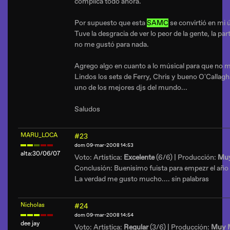
complica todo ahora.
Por supuesto que esta
SAMC
se convirtió en mi 
Tuve la desgracia de ver lo peor de la gente, la p
no me gustó para nada.
Agrego algo en cuanto a lo músical para que no m
Lindos los sets de Ferry, Chris y bueno O'Calla
uno de los mejores djs del mundo...
Saludos
MARU_LOCA
#23
dom 09-mar-2008 14:53
alta:30/06/07
Voto: Artística:
Excelente
(6/6) | Producción:
Muy
Conclusión: Buenisimo fuista para empezr el año
La verdad me gusto mucho.... sin palabras
Nicholas
#24
dom 09-mar-2008 14:54
dee jay
Voto: Artística:
Regular
(3/6) | Producción:
Muy 