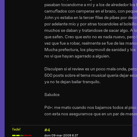
pasaban tocandome a mi y a los de alrededor los b
camuflados con camperas en el brazo, con peque
John yo estaba en la tercer filas de pibes por decir,
por adelante mio y por atras tocandoles el bolsillo
muchos se daban y tratandose de sacar algo. A lo
que safen. Creo que esto no es nada nuevo, pero 
vez que fue a robar, realmente se fue de las mano
Mucha prefectura, los playmovil de sanidad y los 
no vi que hayan agarrado a alguien.
Disculpen si el review es un poco mala onda, pero
500 posts sobre el tema musical queria dejar escr
ya no te dejan bailar tranquilo.
Saludos
Pd>: me mato cuando nos bajamos todos al piso y
con esta nos aseguramos que en un par de meses 
fede!
#4
dom 09-mar-2008 6:37