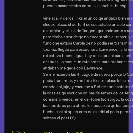
pueden pasar electro como a la noche.. buehg
vine aca, y de los links el unico qe andaba bien era 
electro place. el de Tent se escuchaba un solo can
distorsion y el link de Tangent generalmente o sea
pero tiraba error de qe no encontraba el server, y
funcione estaba Carola qe no podia ser transmiti
toonnz, llegue para escuchar a Lawrence.. y lo es
mi estuvo bueno, igual hay qe estar ahi para sen
despues, lo saque un rato antes para probar el 
andaban me qede con Lawrence.
Se me hicieron las 4, cague de nuevo porqe O'Ca
podia transmitir, y me fui a Electro place (dice m
estado ahi jaja) y escuche a Robertson hasta las 5
la cosa es qe escuche un par de temas qe los teng
considero viejos, en el de Robertson digo.. la co
los nombres pero ahora los busco se qe los tengo
buehn casi ni opino creo qe escribi al pedo pero bu
saltean el post (Y)