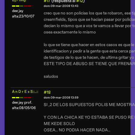
Dj.Philip
#17
(respuesta al
#12
)
dom 09-mar-2008 13:43
dee jay
creo que no son policias los que te robaron, ese t
alta:23/10/07
creamfields, tipos que se hacian pasar por policias
decian lo mismo que a vos te vamos a llevar por 
osea exactamente lo mismo
lo que se tiene que hacer en estos casos es que l
identificacion y pedir a la gente que esta cerca p
de testigos de lo que te hacen, de ultima gritar yo 
ESTE TIPO DE ABUSO SE TIENE QUE FRENA
saludos
A n D r E s S::..::
#18
dom 09-mar-2008 13:59
dee jay prof.
SI ,2 DE LOS SUPUESTOS POLIS ME MOSTR
alta:08/05/06
Y CON LA CHICA KE YO ESTABA SE PUSO RE 
ME KEDE SOLO
OSEA.. NO PODIA HACER NADA..