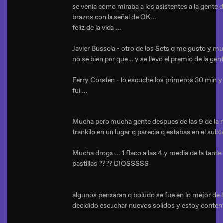
se venia como miraba a los asistentes a la gente d
brazos con la señal de OK...
feliz de la vida ...
Javier Bussola - otro de los Sets q me gusto y m
no se bien por que .. y se llevo el premio de la gen
Ferry Corsten - lo escuche los primeros 30 min
fui ...
Mucha pero mucha gente despues de las 9 de la no
trankilo en un lugar q parecia q estabas en el subte 
Mucha droga ... 1 flaco a las 4.y media de la tard
pastillas ???? DIOSSSSS
algunos pensaran q boludo se fue en lo mejor de l
decidido escuchar nuevos solidos y estoy content