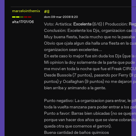
marcelointhemix
#8
dom 09-mar-2008 8:20
alta:17/01/06
Voto: Artística:
Excelente
(6/6) | Producción:
Reg
Conclusión: Excelente los Djs, organizacion casi
Muy buena fiesta, hacia mucho que no la pasaba 
Obvio que ojala algun dia halla una fiesta en la cu
organizacion sean excelentes...
En este caso lo mejor fue sin duda los Djs (que l
Mi opinion la doy solamente de la parte que pude d
me movi en toda la noche que fue el
Freak CIRC
Desde
Bussola (7 puntos)
, pasando por
Ferry (9 
puntos)
y
Ocallaghan (9 puntos)
no me dejaron p
bien arriba y animando a la gente.
Punto negativo:
La organizacion para entrar, le p
toda la vuelta manzana para poder entrar a los pabe
Punto a favor:
Barras bien ubicadas (no se quejen
porque van hacer dos años que se viene cobrando
queda otra que comernos el garron).
Buena cantidad de baños quimicos