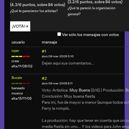
(3.2/6 puntos, sobre 84 votos)
(4.3/6 puntos, sobre 84 votos)
¿Qué te pareció la organización
¿Qué te parecieron los artistas?
general?
¡VOTÁ!
Ver sólo los mensajes con votos
usuario
mensaje
iojan
#1
dom 09-mar-2008 0:10
crew
Dejen aquí sus comentarios...
alta:11/08/02
Bocale
#2
dom 09-mar-2008 6:11
baneado
Voto: Artística:
Muy Buena
(5/6) | Producción:
B
músico
Conclusión: Muy buena fiesta
alta:15/11/05
Para mí, fue de mayor a menor (aunque todos est
Ferry la rompió.
La producción: hay que tener en cuenta que un pr
media fiesta sin uno... Y los videos para John e