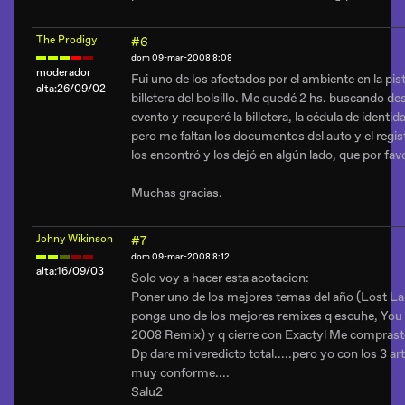
The Prodigy
#6
dom 09-mar-2008 8:08
moderador
Fui uno de los afectados por el ambiente en la pis
alta:26/09/02
billetera del bolsillo. Me quedé 2 hs. buscando d
evento y recuperé la billetera, la cédula de identid
pero me faltan los documentos del auto y el regist
los encontró y los dejó en algún lado, que por favo
Muchas gracias.
Johny Wikinson
#7
dom 09-mar-2008 8:12
alta:16/09/03
Solo voy a hacer esta acotacion:
Poner uno de los mejores temas del año (Lost L
ponga uno de los mejores remixes q escuhe, You
2008 Remix) y q cierre con Exactyl Me compraste
Dp dare mi veredicto total.....pero yo con los 3 ar
muy conforme....
Salu2