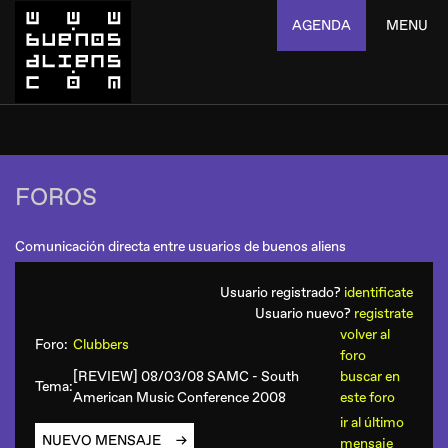
AGENDA
MENU
FOROS
Comunicación directa entre usuarios de buenos aliens
Usuario registrado?
identificate
Usuario nuevo?
registrate
volver al
Foro:
Clubbers
foro
[REVIEW] 08/03/08 SAMC - South
buscar en
Tema:
American Music Conference 2008
este foro
ir al último
NUEVO MENSAJE
mensaje