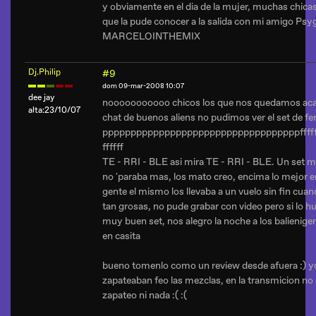
y obviamente en el dia de la mujer, muchas chicas 
que la pude conocer a la salida con mi amigo
Psy
MARCELOINTHEMIX
Dj.Philip
#9
dom 09-mar-2008 10:07
dee jay
nooooooooooo chicos los que nos quedamos aca e
alta:23/10/07
chat de buenos aliens no pudimos ver el set de fe
pppppppppppppppppppppppppppppppppppfffffffffff
ffffff
TE - RRI - BLE asi mira TE - RRI - BLE. Un set mu
no 'paraba mas, los mato creo, encima lo mejor er
gente el mismo los llevaba a un vuelo sin fin cu
tan grosas, no pude grabar con video pero si lo hu
muy buen set, nos alegro la noche a los balieni
en casita
bueno tomenlo como un review desde afuera :) yo l
zapateaban feo las mezclas, en la transmicion n
zapateo ni nada :( :(