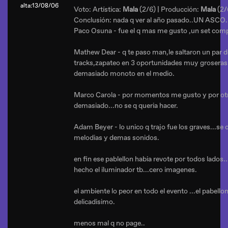
alta:13/08/06
Voto: Artística:
Mala
(2/6) | Producción:
Mala
(2/
Conclusión: nada q ver al año pasado..UN ASCO.
Paco Osuna - fue el q mas me gusto ,un set comp
Mathew Dear - q te paso man,le saltaron un par d
tracks,zapateo en 3 oportunidades muy groseras
demasiado monoto en el medio.
Marco Carola - por momentos me gusto y por otro
demasiado...no se q queria hacer.
Adam Beyer - lo unico q trajo fue los graves...se 
melodias y demas sonidos.
en fin ese pablellon habia revote por todos lados.
hecho el iluminador tb...cero imagenes.
el ambiente lo peor en todo el evento ...el pabello
delicadisimo.
menos mal q no page..