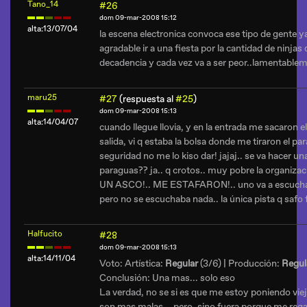
Tano_14
#26
dom 09-mar-2008 15:12
alta:13/07/04
la escena electronica convoca ese tipo de gente y
agradable ir a una fiesta por la cantidad de ninjas 
decadencia y cada vez va a ser peor..lamentablem
maru25
#27
(respuesta al
#25
)
dom 09-mar-2008 15:13
alta:14/04/07
cuando llegue llovia, y en la entrada me sacaron el
salida, vi q estaba la bolsa donde me tiraron el pa
seguridad no me lo kiso dar! jajaj.. se va hacer u
paraguas?? ja.. q crotos.. muy pobre la organi
UN ASCO!.. ME ESTAFARON!.. uno va a escuchar m
pero no se escuchaba nada.. la única pista q safo 
Halfucito
#28
dom 09-mar-2008 15:13
alta:14/11/04
Voto: Artística:
Regular
(3/6) | Producción:
Regul
Conclusión: Una mas... solo eso
La verdad, no se si es que me estoy poniendo viejo
son mas malas... pero, sino fuera porque me regal