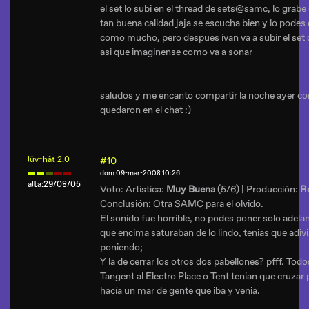
el set lo subi en el thread de sets@samc, lo grab
tan buena calidad jaja se escucha bien y lo pode
como mucho, pero despues ivan va a subir el set 
asi que imaginense como va a sonar
saludos y me encanto compartir la noche ayer con
quedaron en el chat :)
lüv~hât 2.0
#10
dom 09-mar-2008 10:26
alta:29/08/05
Voto: Artística:
Muy Buena
(5/6) | Producción:
R
Conclusión: Otra SAMC para el olvido.
El sonido fue horrible, no podes poner solo adela
que encima saturaban de lo lindo, tenias que adiv
poniendo;
Y la de cerrar los otros dos pabellones? pfff. Todos
Tangent al Electro Place o Tent tenian que cruzar 
hacía un mar de gente que iba y venia.