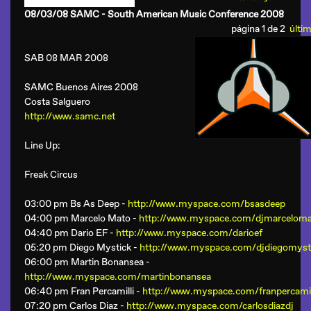
08/03/08 SAMC - South American Music Conference 2008
página 1 de 2
últim
SAB 08 MAR 2008
SAMC Buenos Aires 2008
Costa Salguero
http://www.samc.net
Line Up:
Freak Circus
03:00 pm Bs As Deep -
http://www.myspace.com/bsasdeep
04:00 pm Marcelo Mato -
http://www.myspace.com/djmarcelom
04:40 pm Dario EF -
http://www.myspace.com/darioef
05:20 pm Diego Mystick -
http://www.myspace.com/djdiegomyst
06:00 pm Martin Bonansea -
http://www.myspace.com/martinbonansea
06:40 pm Fran Percamilli -
http://www.myspace.com/franpercamil
07:20 pm Carlos Diaz -
http://www.myspace.com/carlosdiazdj